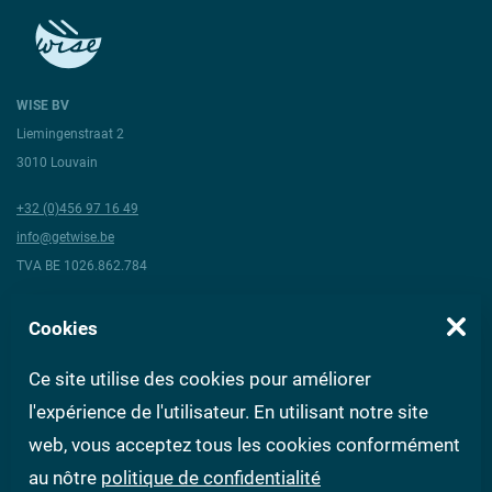
WISE BV
Liemingenstraat 2
3010 Louvain
+32 (0)456 97 16 49
info@getwise.be
TVA BE 1026.862.784
Suivez-nous
Cookies
Ce site utilise des cookies pour améliorer
À propos de Wise
Conditions générales
Questions aux experts
FAQ
l'expérience de l'utilisateur. En utilisant notre site
web, vous acceptez tous les cookies conformément
Contact
Privacy
Conditions d'utilisation
au nôtre
politique de confidentialité
FR