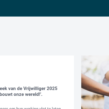
eek van de Vrijwilliger 2025
j bouwt onze wereld!’.
igers om hun werking vlot te laten