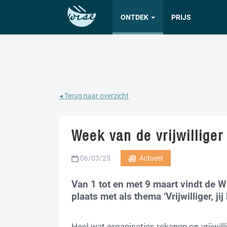
ONTDEK
PRIJS
◂ Terug naar overzicht
Week van de vrijwilliger
06/03/25
Actueel
Van 1 tot en met 9 maart vindt de W
plaats met als thema ‘Vrijwilliger, ji
Heel wat organisaties rekenen op vrijwill