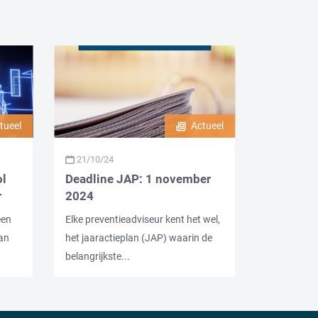
tueel
Actueel
21/10/24
ol
Deadline JAP: 1 november
r
2024
een
Elke preventieadviseur kent het wel,
van
het jaaractieplan (JAP) waarin de
belangrijkste...