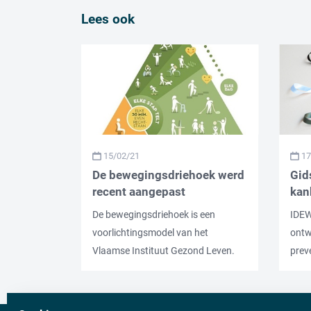
Lees ook
15/02/21
17
De bewegingsdriehoek werd
Gid
recent aangepast
kan
De bewegingsdriehoek is een
IDEW
voorlichtingsmodel van het
ontw
Vlaamse Instituut Gezond Leven.
prev