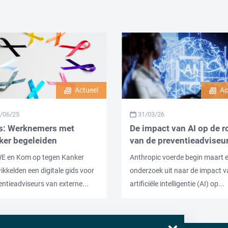
Actueel
Ac
/06/25
31/03/26
s: Werknemers met
De impact van AI op de r
ker begeleiden
van de preventieadviseu
E en Kom op tegen Kanker
Anthropic voerde begin maart 
ikkelden een digitale gids voor
onderzoek uit naar de impact 
entieadviseurs van externe...
artificiële intelligentie (AI) op...