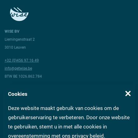
WISE BV
Liemingenstraat 2
3010 Leuven
+32 (0)456 97 16 49
info@getwise.be
BTW BE 1026.862.784
Volg ons
Cookies
Deze website maakt gebruik van cookies om de
Over Wise
Algemene voorwaarden
Vragen aan experts
FAQ
gebruikerservaring te verbeteren. Door onze website
te gebruiken, stemt u in met alle cookies in
Contact
Privacy
Gebruiksvoorwaarden
overeenstemming met ons
privacy beleid
.