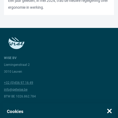
Een jaar geleden, in mei 2024, trad de nieuwe regelgeving over
ergonomie in werking.
WISE BV
Liemingenstraat 2
3010 Leuven
+32 (0)456 97 16 49
info@getwise.be
BTW BE 1026.862.784
Volg ons
Cookies