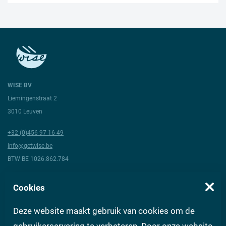
WISE BV
Liemingenstraat 2
3010 Leuven
+32 (0)456 97 16 49
info@getwise.be
BTW BE 1026.862.784
Volg ons
Cookies
Deze website maakt gebruik van cookies om de
Over Wise
Algemene voorwaarden
Vragen aan experts
FAQ