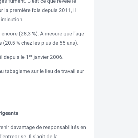
es fument. C'est ce que révèle le
r la première fois depuis 2011, il
diminution.
 encore (28,3 %). À mesure que l'âge
(20,5 % chez les plus de 55 ans).
er
il depuis le 1
janvier 2006.
au tabagisme sur le lieu de travail sur
rigeants
avenir davantage de responsabilités en
entreprise. Il s'agit de la