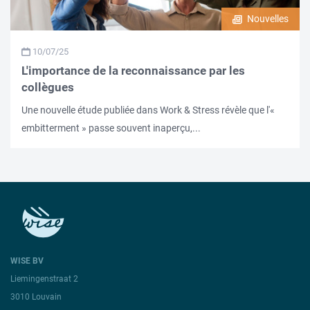
Nouvelles
10/07/25
L'importance de la reconnaissance par les
collègues
Une nouvelle étude publiée dans Work & Stress révèle que l'«
embitterment » passe souvent inaperçu,...
WISE BV
Liemingenstraat 2
3010 Louvain