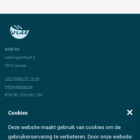
WISE BV
Liemingenstraat 2
3010 Leuven
+32 (0)456 97 16 49
info@getwise.be
BTW BE 1026.862.784
Volg ons
Cookies
Deze website maakt gebruik van cookies om de
Over Wise
Algemene voorwaarden
Vragen aan experts
FAQ
gebruikerservaring te verbeteren. Door onze website