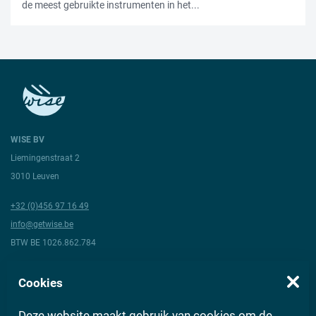
de meest gebruikte instrumenten in het...
WISE BV
Liemingenstraat 2
3010 Leuven
+32 (0)456 97 16 49
info@getwise.be
BTW BE 1026.862.784
Volg ons
Cookies
Deze website maakt gebruik van cookies om de