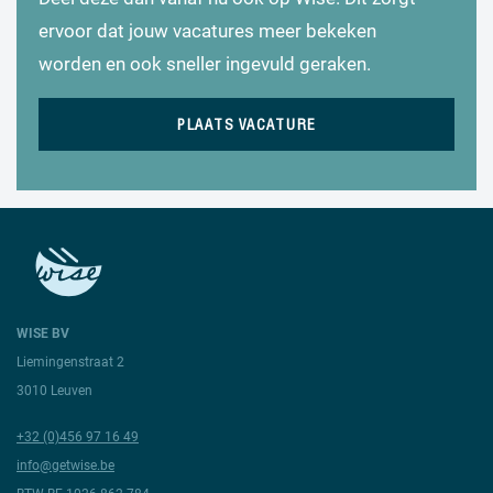
ervoor dat jouw vacatures meer bekeken
worden en ook sneller ingevuld geraken.
PLAATS VACATURE
WISE BV
Liemingenstraat 2
3010 Leuven
+32 (0)456 97 16 49
info@getwise.be