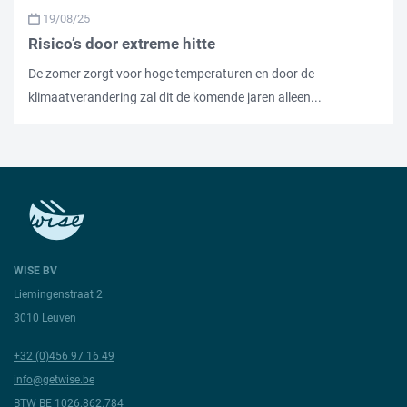
19/08/25
Risico’s door extreme hitte
De zomer zorgt voor hoge temperaturen en door de
klimaatverandering zal dit de komende jaren alleen...
WISE BV
Liemingenstraat 2
3010 Leuven
+32 (0)456 97 16 49
info@getwise.be
BTW BE 1026.862.784