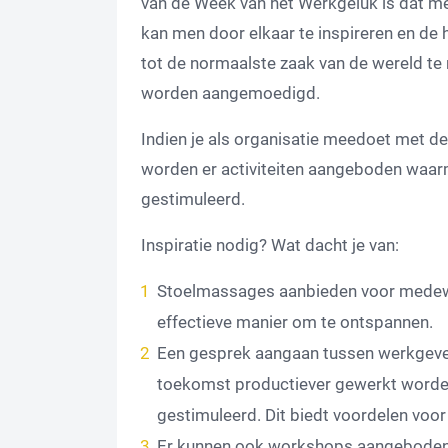
van de Week van het Werkgeluk is dat 
kan men door elkaar te inspireren en de 
tot de normaalste zaak van de wereld te 
worden aangemoedigd.
Indien je als organisatie meedoet met d
worden er activiteiten aangeboden waa
gestimuleerd.
Inspiratie nodig? Wat dacht je van:
Stoelmassages aanbieden voor medewe
effectieve manier om te ontspannen.
Een gesprek aangaan tussen werkgever
toekomst productiever gewerkt worde
gestimuleerd. Dit biedt voordelen voo
Er kunnen ook workshops aangeboden w