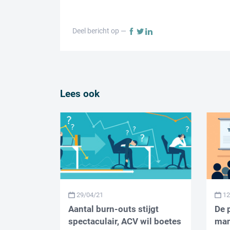
Deel bericht op —
Lees ook
29/04/21
12
Aantal burn-outs stijgt
De 
spectaculair, ACV wil boetes
man