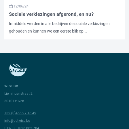
12/06/24
Sociale verkiezingen afgerond, en nu?
Inmiddels werden in alle bedrijven de sociale verkiezingen
gehouden en kunnen we een eerste blik op...
WISE BV
Liemingenstraat 2
3010 Leuven
+32 (0)456 97 16 49
info@getwise.be
BTW BE 1026.862.784