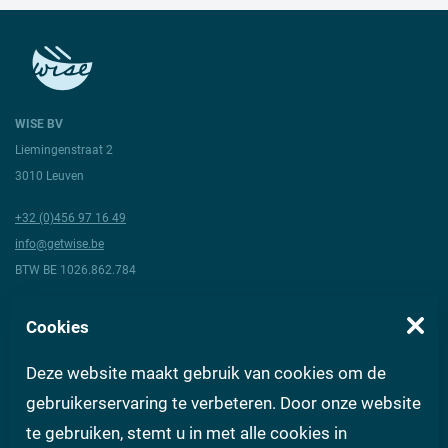
WISE BV
Liemingenstraat 2
3010 Leuven
+32 (0)456 97 16 49
info@getwise.be
BTW BE 1026.862.784
Volg ons
Cookies
Deze website maakt gebruik van cookies om de
Over Wise
Algemene voorwaarden
Vragen aan experts
FAQ
gebruikerservaring te verbeteren. Door onze website
te gebruiken, stemt u in met alle cookies in
Contact
Privacy
Gebruiksvoorwaarden