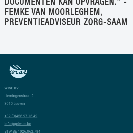
DOCUMENTEN KAN OPVRAGEN.” -
FEMKE VAN MOORLEGHEM,
PREVENTIEADVISEUR ZORG-SAAM
WISE BV
Liemingenstraat 2
3010 Leuven
+32 (0)456 97 16 49
info@getwise.be
BTW BE 1026.862.784