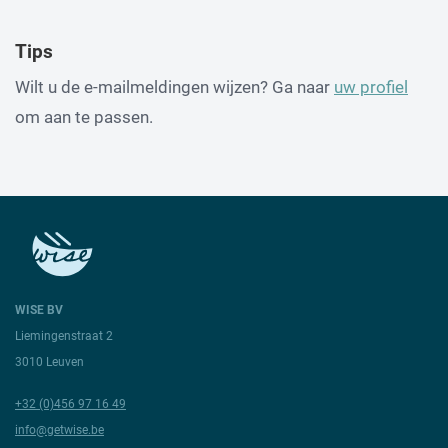
Tips
Wilt u de e-mailmeldingen wijzen? Ga naar
uw profiel
om aan te passen.
WISE BV
Liemingenstraat 2
3010 Leuven
+32 (0)456 97 16 49
info@getwise.be