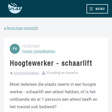
MENU
◂ Terug naar overzicht
12/03/2021
FV
Franky Vanbelleghem
Hoogtewerker - schaarlift
Voeding en horeca
Arbeidsmiddelen
Moet iedereen die plaats neemt in een hoogte
werker - schaarlift een attest hebben, of is het
voldoende als er 1 persoon een attest heeft en
het toestel ook bediend?