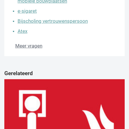
mobiele bouwplaatsen
e-sigaret
Bijscholing vertrouwenspersoon
Atex
Meer vragen
Gerelateerd