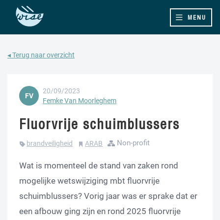
MENU
◂ Terug naar overzicht
20/09/2023
FV
Femke Van Moorleghem
Fluorvrije schuimblussers
Non-profit
brandveiligheid
ARAB
Wat is momenteel de stand van zaken rond
mogelijke wetswijziging mbt fluorvrije
schuimblussers? Vorig jaar was er sprake dat er
een afbouw ging zijn en rond 2025 fluorvrije