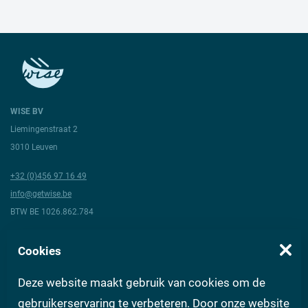
WISE BV
Liemingenstraat 2
3010 Leuven
+32 (0)456 97 16 49
info@getwise.be
BTW BE 1026.862.784
Volg ons
Cookies
Deze website maakt gebruik van cookies om de
Over Wise
Algemene voorwaarden
Vragen aan experts
FAQ
gebruikerservaring te verbeteren. Door onze website