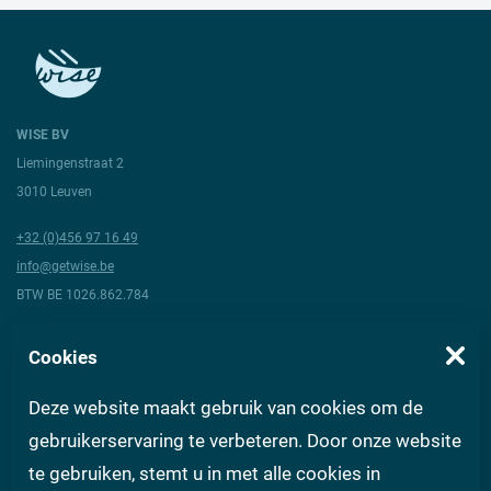
WISE BV
Liemingenstraat 2
3010 Leuven
+32 (0)456 97 16 49
info@getwise.be
BTW BE 1026.862.784
Volg ons
Cookies
Deze website maakt gebruik van cookies om de
Over Wise
Algemene voorwaarden
Vragen aan experts
FAQ
gebruikerservaring te verbeteren. Door onze website
te gebruiken, stemt u in met alle cookies in
Contact
Privacy
Gebruiksvoorwaarden