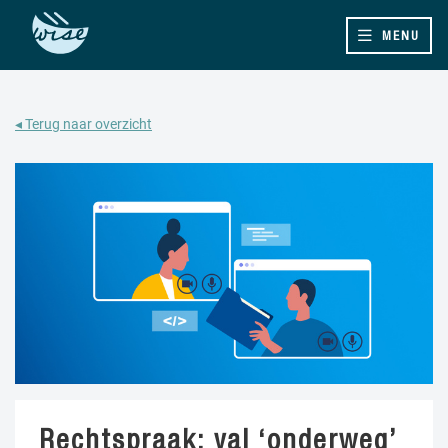
MENU
◂ Terug naar overzicht
Rechtspraak: val ‘onderweg’